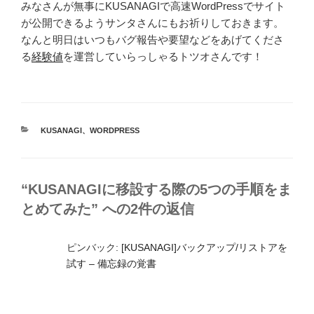
みなさんが無事にKUSANAGIで高速WordPressでサイト
が公開できるようサンタさんにもお祈りしておきます。
なんと明日はいつもバグ報告や要望などをあげてくださ
る
経験値
を運営していらっしゃるトツオさんです！
カ
KUSANAGI
、
WORDPRESS
テ
ゴ
リ
ー
“KUSANAGIに移設する際の5つの手順をま
とめてみた” への2件の返信
ピンバック:
[KUSANAGI]バックアップ/リストアを
試す – 備忘録の覚書