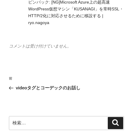
ピンバック:
[NG]Microsoft Azure上の超高速
WordPress仮想マシン「KUSANAGI」を常時SSL・
HTTP/2化に対応させるために移設する |
ryo.nagoya
コメントは受け付けていません。
投
前
前
稿
の
videoタグとコーデックのお話し
ナ
投
ビ
稿
ゲ
ー
検
検
シ
索
索: