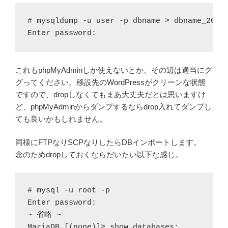
# mysqldump -u user -p dbname > dbname_20161
Enter password:
これもphpMyAdminしか使えないとか、その辺は適当にグ
グってください。移設先のWordPressがクリーンな状態
ですので、dropしなくてもまあ大丈夫だとは思いますけ
ど、phpMyAdminからダンプするならdrop入れてダンプし
ても良いかもしれません。
同様にFTPなりSCPなりしたらDBインポートします。
念のためdropしておくならだいたい以下な感じ。
# mysql -u root -p

Enter password:

~ 省略 ~

MariaDB [(none)]> show databases;
