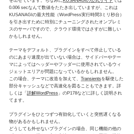
を出せています。ちなみに
KUSANAGIの公式サイト
では
0.006 secなんて数値をたたき出していますが、これは
KUSANAGIの最大性能（WordPress実行時間3ミリ秒台）
を引き出すために特別にチューニングされたオンプレミ
スのサーバですので、クラウド環境ではさすがに難しい
かもしれません。
テーマをデフォルト、プラグインをすべて停止している
のにあまり速度が出ていない場合は、サイドバーやテー
マによってはヘッダーやフッダーに使用されているウィ
ジェットエリアが問題になっているかもしれません。
この場合、テーマに改造を加えて、
Transients
を駆使した
部分キャッシュなどで高速化を図ることもできます。詳
しくは「
詳解WordPress
」のP178などに詳しく説明され
てます。
プラグインをひとつずつ有効化していくと突然遅くなる
物があるかもしれません。
どうしても外せないプラグインの場合、同じ機能の他の