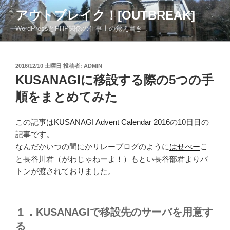
コ
アウトブレイク！[OUTBREAK]
ン
WordPressとPHP関係の仕事上の覚え書き
テ
ン
ツ
投
2016/12/10 土曜日
投稿者:
ADMIN
へ
稿
KUSANAGIに移設する際の5つの手
ス
日:
キ
順をまとめてみた
ッ
プ
この記事は
KUSANAGI Advent Calendar 2016
の10日目の
記事です。
なんだかいつの間にかリレーブログのように
はせべー
こ
と長谷川君（がわじゃねーよ！）もとい長谷部君よりバ
トンが渡されておりました。
１．KUSANAGIで移設先のサーバを用意す
る