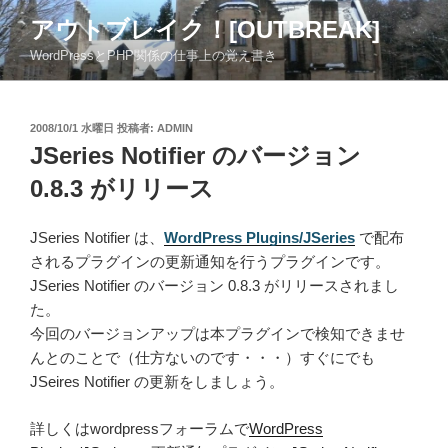
コ
アウトブレイク！[OUTBREAK]
ン
WordPressとPHP関係の仕事上の覚え書き
テ
ン
ツ
投
2008/10/1 水曜日
投稿者:
ADMIN
へ
稿
JSeries Notifier のバージョン
ス
日:
キ
0.8.3 がリリース
ッ
プ
JSeries Notifier は、
WordPress Plugins/JSeries
で配布
されるプラグインの更新通知を行うプラグインです。
JSeries Notifier のバージョン 0.8.3 がリリースされまし
た。
今回のバージョンアップは本プラグインで検知できませ
んとのことで（仕方ないのです・・・）すぐにでも
JSeires Notifier の更新をしましょう。
詳しくはwordpressフォーラムで
WordPress