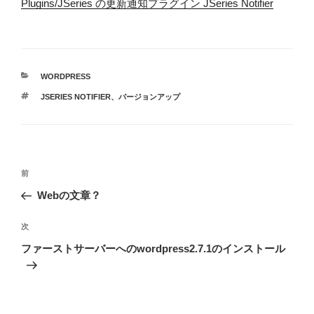
Plugins/JSeries の更新通知プラグイン JSeries Notifier
カ
WORDPRESS
テ
タ
JSERIES NOTIFIER
、
バージョンアップ
ゴ
グ
リ
ー
投
前
前
稿
の
Webの文章？
ナ
投
ビ
稿
次
次
ゲ
の
ファーストサーバーへのwordpress2.7.1のインストール
投
ー
稿
シ
ョ